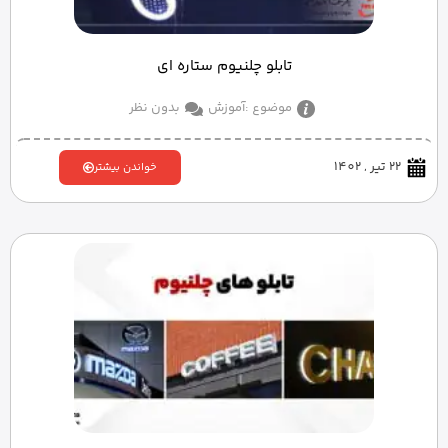
تابلو چلنیوم ستاره ای
موضوع :
آموزش
بدون نظر
22 تیر , 1402
خواندن بیشتر