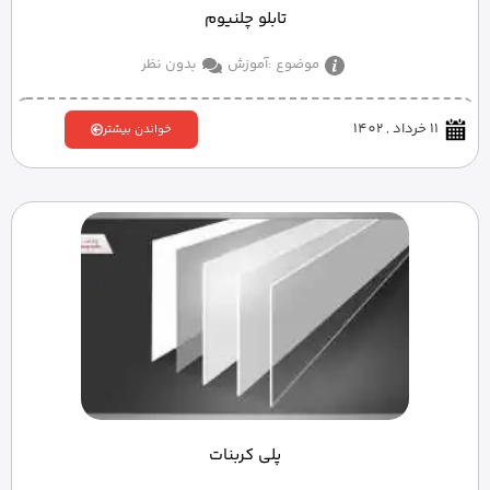
تابلو چلنیوم
موضوع :
آموزش
بدون نظر
11 خرداد , 1402
خواندن بیشتر
پلی کربنات