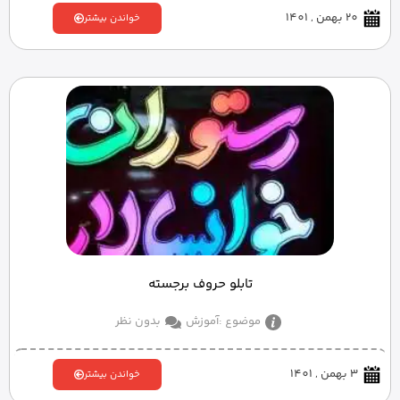
20 بهمن , 1401
خواندن بیشتر
تابلو حروف برجسته
موضوع :
آموزش
بدون نظر
3 بهمن , 1401
خواندن بیشتر