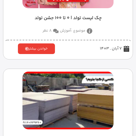
چک لیست تولد | 0 تا 100 جشن تولد
موضوع :
آموزش
8 نظر
7 آبان , 1403
خواندن بیشتر