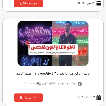
26 تیر , 1403
خواندن بیشتر
تابلو ال ای دی یا نئون ؟ [ مقایسه ] + راهنما خرید
موضوع :
آموزش
,
تابلو نئون
بدون نظر
7 خرداد , 1403
خواندن بیشتر