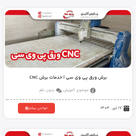
برش ورق پی وی سی | خدمات برش CNC
موضوع :
آموزش
بدون نظر
17 تیر , 1404
خواندن بیشتر