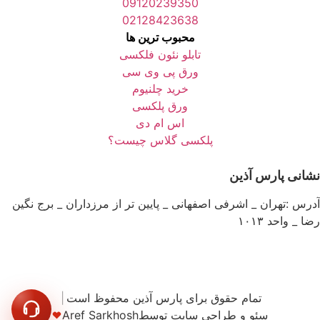
09120239350
02128423638
محبوب ترین ها
تابلو نئون فلکسی
ورق پی وی سی
خرید چلنیوم
ورق پلکسی
اس ام دی
پلکسی گلاس چیست؟
نشانی پارس آذین
آدرس :تهران _ اشرفی اصفهانی _ پایین تر از مرزداران _ برج نگین
رضا _ واحد ۱۰۱۳
تمام حقوق برای پارس آذین محفوظ است
|
سئو و طراحی سایت توسط
Aref Sarkhosh