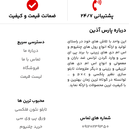
پشتیبانی 24/7
ضمانت قیمت و کیفیت
درباره پارس آذین
این واحد با تلاش های خود در راستای
دسترسی سریع
تولید و ارائه انواع رول های چنلیوم و
درباره ما
اس ام دی های زرینی با برند پی ای
سی و وارد کردن ترانس ضد باران و
تماس با ما
معمولی و انواع اس ام دی های
فروشگاه
تزریقی و رزینی و دیگر ملزومات تابلو
سازی نظیر پلکسی و p.v.c و …
لیست قیمت
توانسته در کوتاه ترین زمان بهترین و
با کیفیت ترین محصولات را ارائه نماید.
محبوب ترین ها
تابلو نئون فلکسی
شماره های تماس
ورق پی وی سی
09120239350
خرید چلنیوم