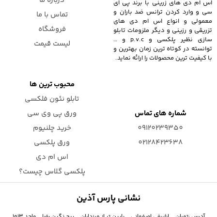
درباره ما
اس ام دی های زرینی با برند پی ای
سی و وارد کردن ترانس ضد باران و
تماس با ما
معمولی و انواع اس ام دی های
فروشگاه
تزریقی و رزینی و دیگر ملزومات تابلو
سازی نظیر پلکسی و p.v.c و …
لیست قیمت
توانسته در کوتاه ترین زمان بهترین و
با کیفیت ترین محصولات را ارائه نماید.
محبوب ترین ها
تابلو نئون فلکسی
شماره های تماس
ورق پی وی سی
09120239350
خرید چلنیوم
02128423638
ورق پلکسی
اس ام دی
پلکسی گلاس چیست؟
نشانی پارس آذین
آدرس :تهران _ اشرفی اصفهانی _ پایین تر از مرزداران _ برج نگین رضا _ واحد ۱۰۱۳