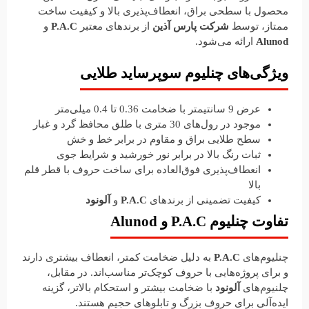
محصول با سطحی براق، انعطاف‌پذیری بالا و کیفیت ساخت
ممتاز، توسط
شرکت پارس آذین
از برندهای معتبر
P.A.C
و
Alunod
ارائه می‌شود.
ویژگی‌های چنلیوم سوپرساید طلایی
عرض 9 سانتیمتر با ضخامت 0.36 تا 0.4 میلی‌متر
موجود در رول‌های 30 متری با طلق محافظ گرد و غبار
سطح طلایی براق و مقاوم در برابر خط و خش
ثبات رنگ بالا در برابر نور خورشید و شرایط جوی
انعطاف‌پذیری فوق‌العاده برای ساخت حروف با قطر قلم
بالا
کیفیت تضمینی از برندهای
P.A.C
و
آلونود
تفاوت چنلیوم P.A.C و Alunod
چنلیوم‌های
P.A.C
به دلیل ضخامت کمتر، انعطاف بیشتری دارند
و برای پروژه‌هایی با حروف کوچک‌تر مناسب‌اند. در مقابل،
چلنیوم‌های
آلونود
با ضخامت بیشتر و استحکام بالاتر، گزینه
ایده‌آلی برای حروف بزرگ و تابلوهای حجیم هستند.