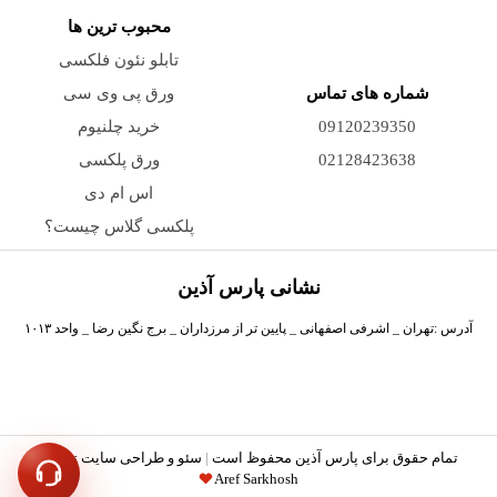
محبوب ترین ها
تابلو نئون فلکسی
شماره های تماس
ورق پی وی سی
09120239350
خرید چلنیوم
02128423638
ورق پلکسی
اس ام دی
پلکسی گلاس چیست؟
نشانی پارس آذین
آدرس :تهران _ اشرفی اصفهانی _ پایین تر از مرزداران _ برج نگین رضا _ واحد ۱۰۱۳
تمام حقوق برای پارس آذین محفوظ است
|
سئو و طراحی سایت توسط
Aref Sarkhosh