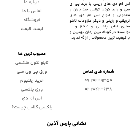
درباره ما
اس ام دی های زرینی با برند پی ای
سی و وارد کردن ترانس ضد باران و
تماس با ما
معمولی و انواع اس ام دی های
فروشگاه
تزریقی و رزینی و دیگر ملزومات تابلو
سازی نظیر پلکسی و p.v.c و …
لیست قیمت
توانسته در کوتاه ترین زمان بهترین و
با کیفیت ترین محصولات را ارائه نماید.
محبوب ترین ها
تابلو نئون فلکسی
شماره های تماس
ورق پی وی سی
09120239350
خرید چلنیوم
02128423638
ورق پلکسی
اس ام دی
پلکسی گلاس چیست؟
نشانی پارس آذین